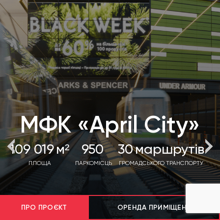
МФК «April City»
109 019
м²
950
30
маршрутів
ПЛОЩА
ПАРКОМІСЦЬ
ГРОМАДСЬКОГО ТРАНСПОРТУ
ПРО ПРОЄКТ
ОРЕНДА ПРИМІЩЕНЬ